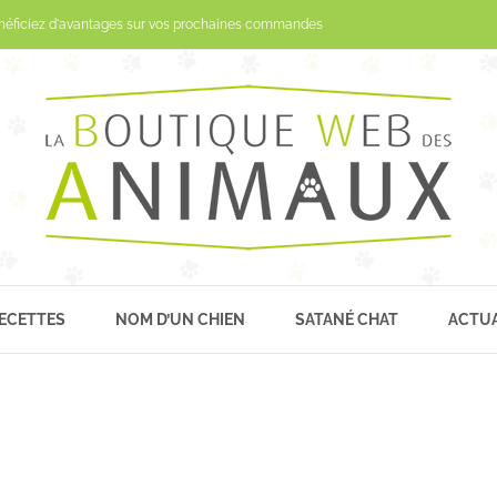
Passer
néficiez d'avantages sur vos prochaines commandes
au
contenu
ECETTES
NOM D’UN CHIEN
SATANÉ CHAT
ACTUA