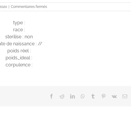
sur
 2020
|
Commentaires fermés
Réglisse
type :
race :
sterilise : non
te de naissance : //
poids réel :
poids_ideal :
corpulence :
Facebook
Reddit
LinkedIn
WhatsApp
Tumblr
Pinterest
Vk
E