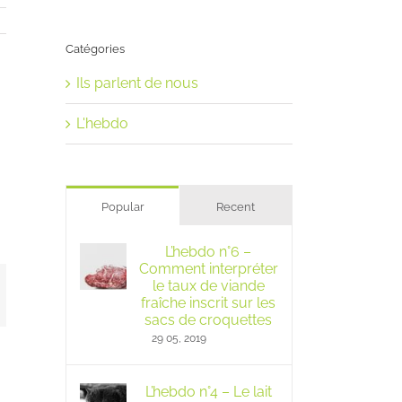
Catégories
Ils parlent de nous
L'hebdo
Popular
Recent
L’hebdo n°6 –
Comment interpréter
le taux de viande
mail
fraîche inscrit sur les
sacs de croquettes
29 05, 2019
L’hebdo n°4 – Le lait