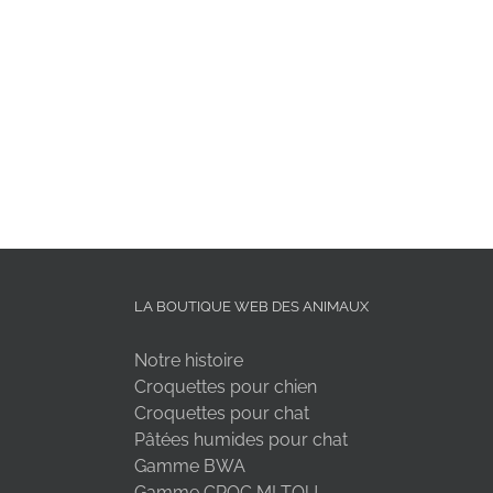
LA BOUTIQUE WEB DES ANIMAUX
Notre histoire
Croquettes pour chien
Croquettes pour chat
Pâtées humides pour chat
Gamme BWA
Gamme CROC MI TOU