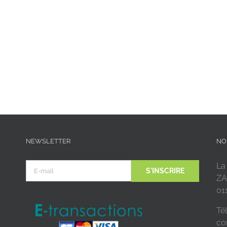
NEWSLETTER
NO
La
ZA
01
Tél
co