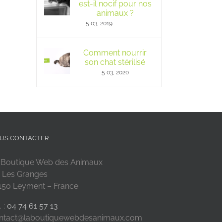
est-il nocif pour nos
animaux ?
5 03, 2019
Comment nourrir
son chat stérilisé
5 03, 2020
US CONTACTER
 Boutique Web des Animaux
 Les Granges
150 Leyment – France
. :
04 74 61 57 13
ntact@laboutiquewebdesanimaux.com