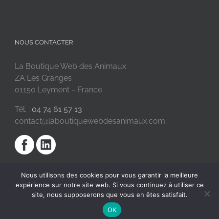
NOUS CONTACTER
La Boutique Web des Animaux
ZA Les Granges
01150 Leyment – France
Tél. :
04 74 61 57 13
contact@laboutiquewebdesanimaux.com
Nous utilisons des cookies pour vous garantir la meilleure
expérience sur notre site web. Si vous continuez à utiliser ce
site, nous supposerons que vous en êtes satisfait.
OK
2018 © La Boutique Web des Animaux | Réalisé par
SC Digital