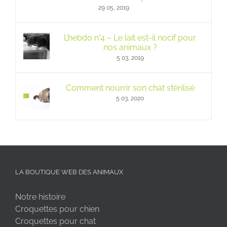
29 05, 2019
L’hebdo n°4 – Le lait est-il nocif pour
nos animaux ?
5 03, 2019
Comment nourrir son chat stérilisé
5 03, 2020
LA BOUTIQUE WEB DES ANIMAUX
Notre histoire
Croquettes pour chien
Croquettes pour chat