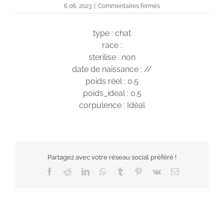
sur
6 06, 2023
|
Commentaires fermés
Riley
type : chat
race :
sterilise : non
date de naissance : //
poids réel : 0.5
poids_ideal : 0.5
corpulence : Idéal
Partagez avec votre réseau social préféré !
Facebook
Reddit
LinkedIn
WhatsApp
Tumblr
Pinterest
Vk
Email