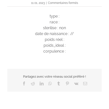
sur
11 01, 2023
|
Commentaires fermés
Rocky
type :
race :
sterilise : non
date de naissance : //
poids réel :
poids_ideal :
corpulence :
Partagez avec votre réseau social préféré !
Facebook
Reddit
LinkedIn
WhatsApp
Tumblr
Pinterest
Vk
Email