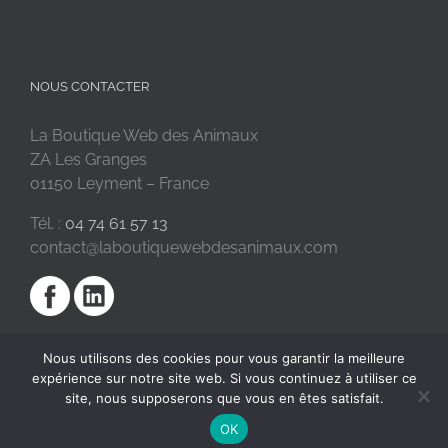
NOUS CONTACTER
La Boutique Web des Animaux
ZA Les Granges
01150 Leyment – France
Tél. :
04 74 61 57 13
contact@laboutiquewebdesanimaux.com
Nous utilisons des cookies pour vous garantir la meilleure
expérience sur notre site web. Si vous continuez à utiliser ce
site, nous supposerons que vous en êtes satisfait.
OK
2018 © La Boutique Web des Animaux | Réalisé par
SC Digital