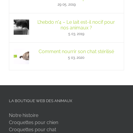
29 05, 2019
L’hebdo n°4 – Le lait est-il nocif pour
nos animaux ?
5 03, 2019
Comment nourrir son chat stérilisé
5 03, 2020
LA BOUTIQUE WEB DES ANIMAUX
Notre histoire
Croquettes pour chien
Croquettes pour chat