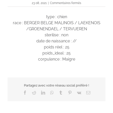
sur
23 08, 2021
|
Commentaires fermés
Roxanne
type : chien
race : BERGER BELGE MALINOIS / LAEKENOIS
/GROENENDAEL / TERVUEREN
sterilise : non
date de naissance : //
poids réel : 25
poids_ideal : 25
corpulence : Maigre
Partagez avec votre réseau social préféré !
Facebook
Reddit
LinkedIn
WhatsApp
Tumblr
Pinterest
Vk
Email