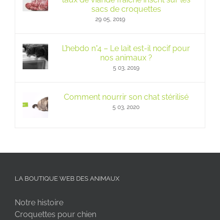
sacs de croquettes
29 05, 2019
L’hebdo n°4 – Le lait est-il nocif pour
nos animaux ?
5 03, 2019
Comment nourrir son chat stérilisé
5 03, 2020
LA BOUTIQUE WEB DES ANIMAUX
Notre histoire
Croquettes pour chien