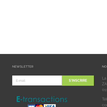
NEWSLETTER
NO
La
ZA
01
Tél
co