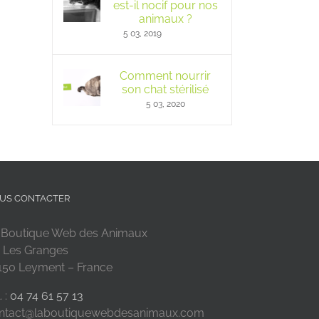
est-il nocif pour nos
animaux ?
5 03, 2019
Comment nourrir
son chat stérilisé
5 03, 2020
US CONTACTER
 Boutique Web des Animaux
 Les Granges
150 Leyment – France
. :
04 74 61 57 13
ntact@laboutiquewebdesanimaux.com