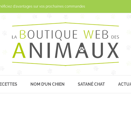
Passer
néficiez d'avantages sur vos prochaines commandes
au
contenu
ECETTES
NOM D’UN CHIEN
SATANÉ CHAT
ACTUA