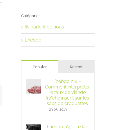
Catégories
Ils parlent de nous
L'hebdo
Popular
Recent
L’hebdo n°6 –
Comment interpréter
le taux de viande
mail
fraîche inscrit sur les
sacs de croquettes
29 05, 2019
L’hebdo n°4 – Le lait