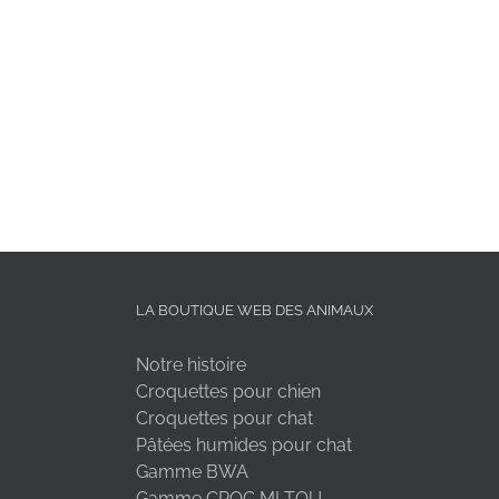
LA BOUTIQUE WEB DES ANIMAUX
Notre histoire
Croquettes pour chien
Croquettes pour chat
Pâtées humides pour chat
Gamme BWA
Gamme CROC MI TOU