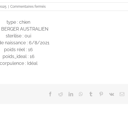
sur
 2025
|
Commentaires fermés
Roxie
type : chien
 : BERGER AUSTRALIEN
sterilise : oui
de naissance : 6/8/2021
poids réel : 16
poids_ideal : 16
corpulence : Idéal
Facebook
Reddit
LinkedIn
WhatsApp
Tumblr
Pinterest
Vk
E