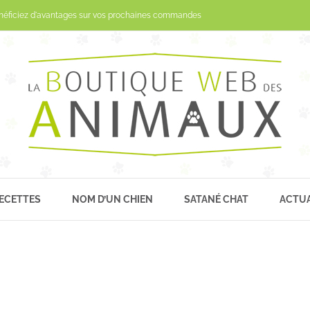
Passer
néficiez d'avantages sur vos prochaines commandes
au
contenu
ECETTES
NOM D’UN CHIEN
SATANÉ CHAT
ACTUA