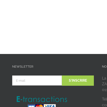
NEWSLETTER
NO
La
ZA
01
Tél
co