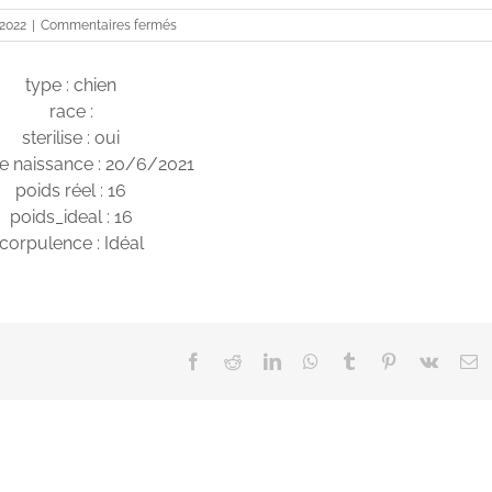
sur
 2022
|
Commentaires fermés
Saana
type : chien
race :
sterilise : oui
e naissance : 20/6/2021
poids réel : 16
poids_ideal : 16
corpulence : Idéal
Facebook
Reddit
LinkedIn
WhatsApp
Tumblr
Pinterest
Vk
E