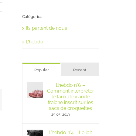
Catégories
Ils parlent de nous
L'hebdo
Popular
Recent
L’hebdo n°6 –
Comment interpréter
le taux de viande
mail
fraîche inscrit sur les
sacs de croquettes
29 05, 2019
L’hebdo n°4 – Le lait