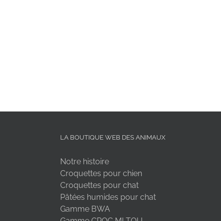
LA BOUTIQUE WEB DES ANIMAUX
Notre histoire
Croquettes pour chien
Croquettes pour chat
Pâtées humides pour chat
Gamme BWA
Gamme CROC MI TOU