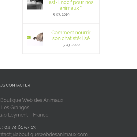
est-il nocif pour nos
animaux ?
5 03, 2019
Comment nourrir
son chat stérilisé
5 03, 2020
US CONTACTER
 Boutique Web des Animaux
 Les Granges
150 Leyment – France
. :
04 74 61 57 13
ntact@laboutiquewebdesanimaux.com