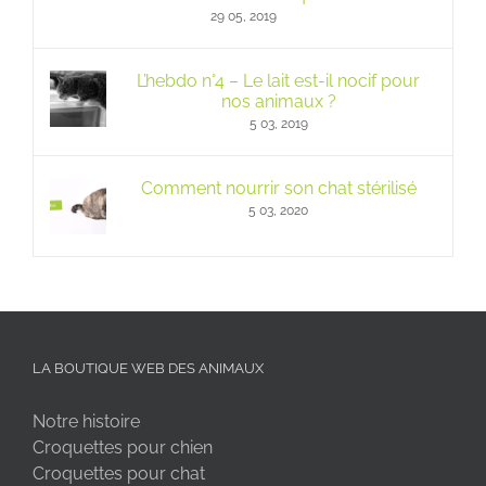
29 05, 2019
L’hebdo n°4 – Le lait est-il nocif pour
nos animaux ?
5 03, 2019
Comment nourrir son chat stérilisé
5 03, 2020
LA BOUTIQUE WEB DES ANIMAUX
Notre histoire
Croquettes pour chien
Croquettes pour chat