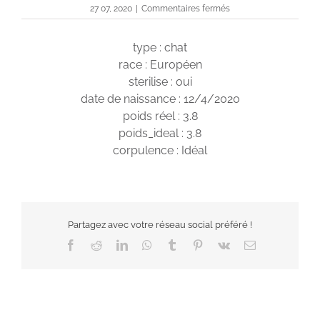
sur
27 07, 2020
|
Commentaires fermés
Salem
type : chat
race : Européen
sterilise : oui
date de naissance : 12/4/2020
poids réel : 3.8
poids_ideal : 3.8
corpulence : Idéal
Partagez avec votre réseau social préféré !
Facebook
Reddit
LinkedIn
WhatsApp
Tumblr
Pinterest
Vk
Email