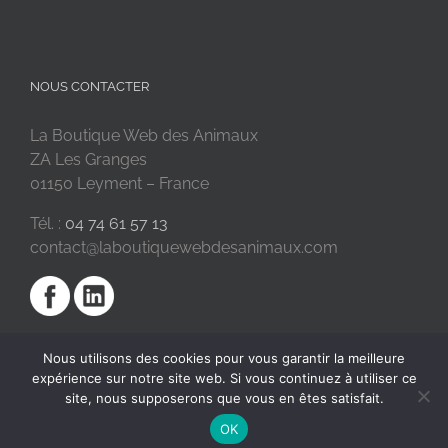
NOUS CONTACTER
La Boutique Web des Animaux
ZA Les Granges
01150 Leyment – France
Tél. :
04 74 61 57 13
contact@laboutiquewebdesanimaux.com
Nous utilisons des cookies pour vous garantir la meilleure
expérience sur notre site web. Si vous continuez à utiliser ce
site, nous supposerons que vous en êtes satisfait.
OK
2018 © La Boutique Web des Animaux | Réalisé par
SC Digital