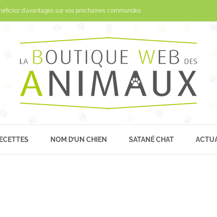
Passer
néficiez d'avantages sur vos prochaines commandes
au
contenu
ECETTES
NOM D’UN CHIEN
SATANÉ CHAT
ACTUA