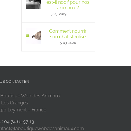
est-il nocif pour nos
animaux ?
5 03, 2019
Comment nourrir
son chat stérilisé
5 03, 2020
US CONTACTER
 Boutique Web des Animaux
 Les Granges
150 Leyment – France
. :
04 74 61 57 13
ntact@laboutiquewebdesanimaux.com