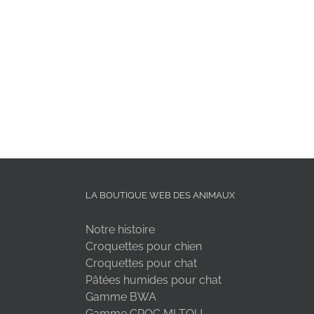
LA BOUTIQUE WEB DES ANIMAUX
Notre histoire
Croquettes pour chien
Croquettes pour chat
Pâtées humides pour chat
Gamme BWA
Gamme CROC MI TOU