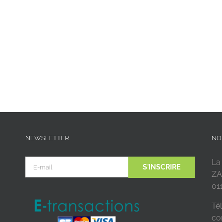
NEWSLETTER
NO
La
ZA
01
Tél
co