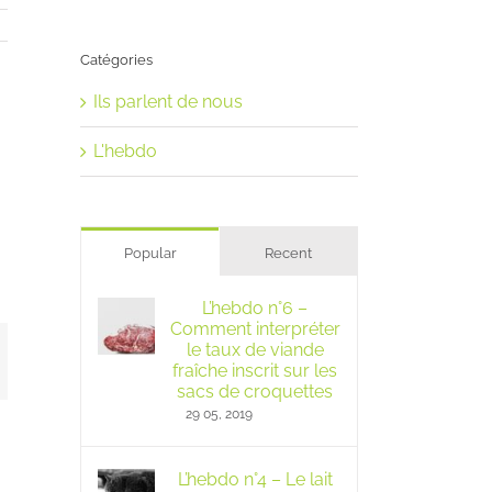
Catégories
Ils parlent de nous
L'hebdo
Popular
Recent
L’hebdo n°6 –
Comment interpréter
le taux de viande
mail
fraîche inscrit sur les
sacs de croquettes
29 05, 2019
L’hebdo n°4 – Le lait