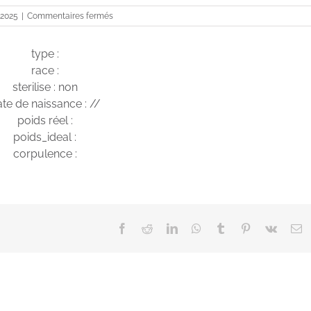
sur
 2025
|
Commentaires fermés
Sally
type :
race :
sterilise : non
te de naissance : //
poids réel :
poids_ideal :
corpulence :
Facebook
Reddit
LinkedIn
WhatsApp
Tumblr
Pinterest
Vk
E