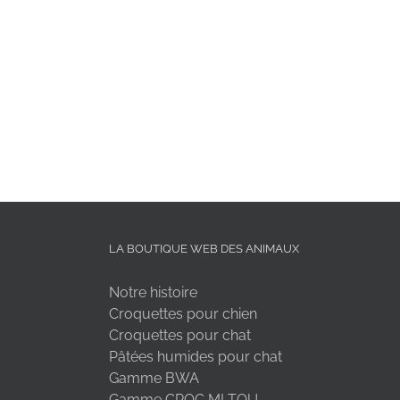
LA BOUTIQUE WEB DES ANIMAUX
Notre histoire
Croquettes pour chien
Croquettes pour chat
Pâtées humides pour chat
Gamme BWA
Gamme CROC MI TOU