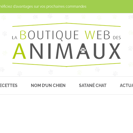
Passer
néficiez d'avantages sur vos prochaines commandes
au
contenu
ECETTES
NOM D’UN CHIEN
SATANÉ CHAT
ACTUA