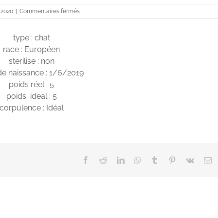
sur
 2020
|
Commentaires fermés
Sauvage
type : chat
race : Européen
sterilise : non
de naissance : 1/6/2019
poids réel : 5
poids_ideal : 5
corpulence : Idéal
Facebook
Reddit
LinkedIn
WhatsApp
Tumblr
Pinterest
Vk
E