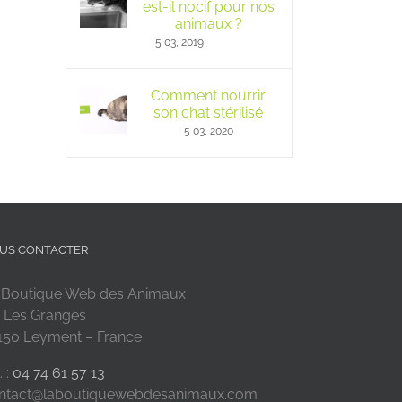
est-il nocif pour nos
animaux ?
5 03, 2019
Comment nourrir
son chat stérilisé
5 03, 2020
US CONTACTER
 Boutique Web des Animaux
 Les Granges
150 Leyment – France
. :
04 74 61 57 13
ntact@laboutiquewebdesanimaux.com