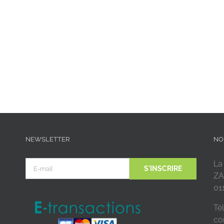
NEWSLETTER
NO
La
ZA
01
Tél
co