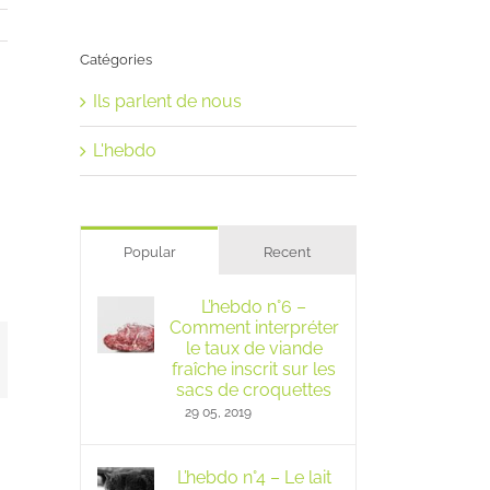
Catégories
Ils parlent de nous
L'hebdo
Popular
Recent
L’hebdo n°6 –
Comment interpréter
le taux de viande
mail
fraîche inscrit sur les
sacs de croquettes
29 05, 2019
L’hebdo n°4 – Le lait