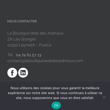
NOUS CONTACTER
La Boutique Web des Animaux
ZA Les Granges
01150 Leyment – France
Tél. :
04 74 61 57 13
contact@laboutiquewebdesanimaux.com
Nous utilisons des cookies pour vous garantir la meilleure
expérience sur notre site web. Si vous continuez à utiliser ce
site, nous supposerons que vous en êtes satisfait.
OK
2018 © La Boutique Web des Animaux | Réalisé par
SC Digital