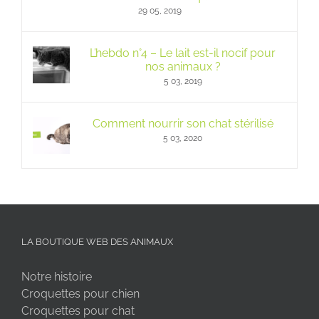
29 05, 2019
L’hebdo n°4 – Le lait est-il nocif pour
nos animaux ?
5 03, 2019
Comment nourrir son chat stérilisé
5 03, 2020
LA BOUTIQUE WEB DES ANIMAUX
Notre histoire
Croquettes pour chien
Croquettes pour chat