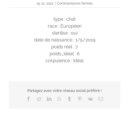
sur
25 01, 2021
|
Commentaires fermés
Scooby
type : chat
race : Européen
sterilise : oui
date de naissance : 1/5/2019
poids réel : 7
poids_ideal : 6
corpulence : Idéal
Partagez avec votre réseau social préféré !
Facebook
Reddit
LinkedIn
WhatsApp
Tumblr
Pinterest
Vk
Email