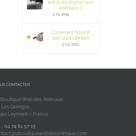
est-il nocif pour nos
animaux ?
5 03, 2019
Comment nourrir
son chat stérilisé
5 03, 2020
US CONTACTER
 Boutique Web des Animaux
 Les Granges
150 Leyment – France
. :
04 74 61 57 13
ntact@laboutiquewebdesanimaux.com