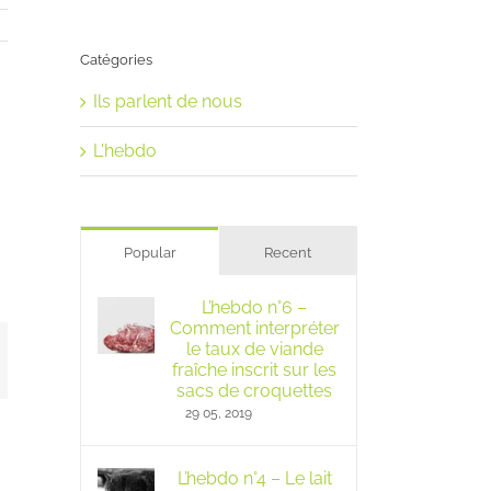
Catégories
Ils parlent de nous
L'hebdo
Popular
Recent
L’hebdo n°6 –
Comment interpréter
le taux de viande
mail
fraîche inscrit sur les
sacs de croquettes
29 05, 2019
L’hebdo n°4 – Le lait