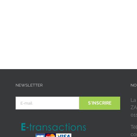
NEWSLETTER
NO
La
ZA
01
Tél
co