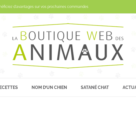
Passer
néficiez d'avantages sur vos prochaines commandes
au
contenu
ECETTES
NOM D’UN CHIEN
SATANÉ CHAT
ACTUA