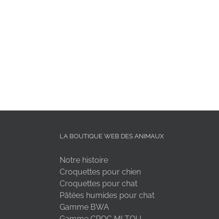
LA BOUTIQUE WEB DES ANIMAUX
Notre histoire
Croquettes pour chien
Croquettes pour chat
Pâtées humides pour chat
Gamme BWA
Gamme CROC MI TOU