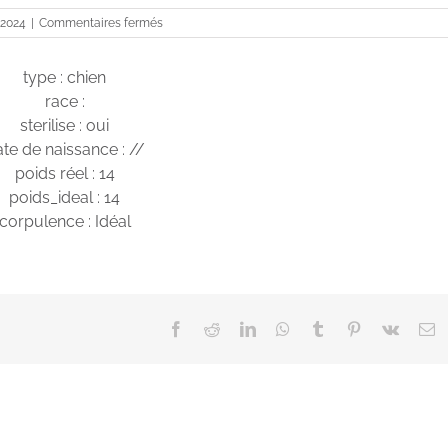
sur
 2024
|
Commentaires fermés
Seiko
type : chien
race :
sterilise : oui
te de naissance : //
poids réel : 14
poids_ideal : 14
corpulence : Idéal
Facebook
Reddit
LinkedIn
WhatsApp
Tumblr
Pinterest
Vk
E