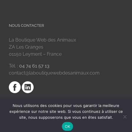
NOUS CONTACTER
La Boutique Web des Animaux
ZA Les Granges
01150 Leyment – France
Tél. :
04 74 61 57 13
contact@laboutiquewebdesanimaux.com
Nous utilisons des cookies pour vous garantir la meilleure
expérience sur notre site web. Si vous continuez à utiliser ce
site, nous supposerons que vous en êtes satisfait.
OK
2018 © La Boutique Web des Animaux | Réalisé par
SC Digital