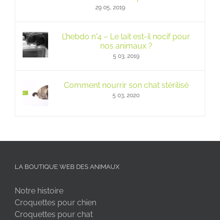
29 05, 2019
L’hebdo n°4 – Le lait est-il nocif pour
nos animaux ?
5 03, 2019
Comment nourrir son chat stérilisé
5 03, 2020
LA BOUTIQUE WEB DES ANIMAUX
Notre histoire
Croquettes pour chien
Croquettes pour chat