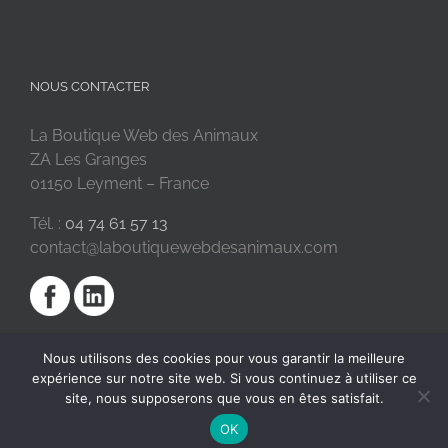
NOUS CONTACTER
La Boutique Web des Animaux
ZA Les Granges
01150 Leyment – France
Tél. :
04 74 61 57 13
contact@laboutiquewebdesanimaux.com
Nous utilisons des cookies pour vous garantir la meilleure
expérience sur notre site web. Si vous continuez à utiliser ce
site, nous supposerons que vous en êtes satisfait.
OK
2018 © La Boutique Web des Animaux | Réalisé par
SC Digital