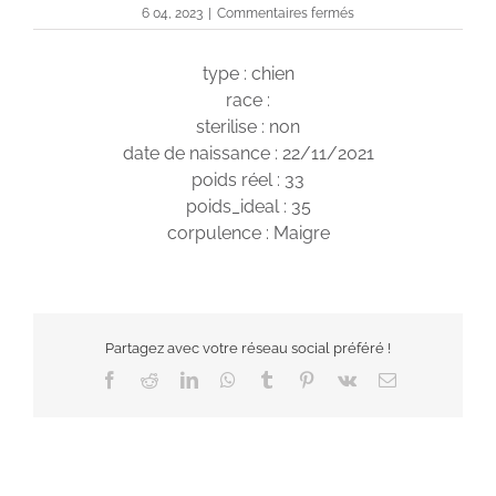
sur
6 04, 2023
|
Commentaires fermés
Sherlock
type : chien
race :
sterilise : non
date de naissance : 22/11/2021
poids réel : 33
poids_ideal : 35
corpulence : Maigre
Partagez avec votre réseau social préféré !
Facebook
Reddit
LinkedIn
WhatsApp
Tumblr
Pinterest
Vk
Email