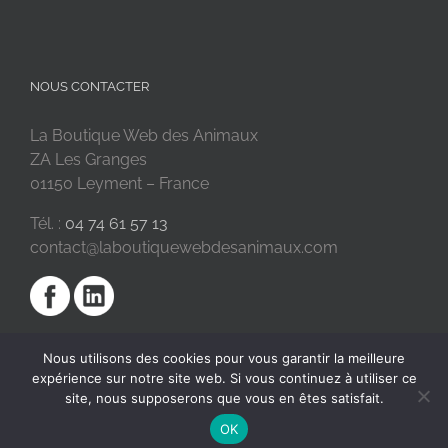
NOUS CONTACTER
La Boutique Web des Animaux
ZA Les Granges
01150 Leyment – France
Tél. :
04 74 61 57 13
contact@laboutiquewebdesanimaux.com
Nous utilisons des cookies pour vous garantir la meilleure
expérience sur notre site web. Si vous continuez à utiliser ce
site, nous supposerons que vous en êtes satisfait.
OK
2018 © La Boutique Web des Animaux | Réalisé par
SC Digital