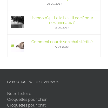
29 05, 2019
L’hebdo n°4 – Le lait est-il nocif pour
nos animaux ?
5 03, 2019
Comment nourrir son chat stérilisé
5 03, 2020
LA BOUTIQUE WEB DES ANIMAUX
Notre histoire
Croquettes pour chien
Croquettes pour chat