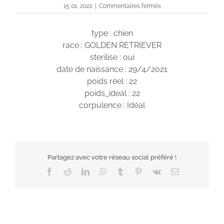
sur
15 01, 2022
|
Commentaires fermés
Simcz
type : chien
race : GOLDEN RETRIEVER
sterilise : oui
date de naissance : 29/4/2021
poids réel : 22
poids_ideal : 22
corpulence : Idéal
Partagez avec votre réseau social préféré !
Facebook
Reddit
LinkedIn
WhatsApp
Tumblr
Pinterest
Vk
Email