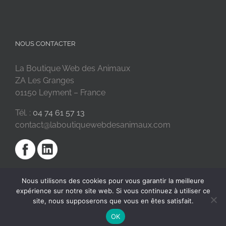
NOUS CONTACTER
La Boutique Web des Animaux
ZA Les Granges
01150 Leyment – France
Tél. :
04 74 61 57 13
contact@laboutiquewebdesanimaux.com
Nous utilisons des cookies pour vous garantir la meilleure
expérience sur notre site web. Si vous continuez à utiliser ce
site, nous supposerons que vous en êtes satisfait.
OK
2018 © La Boutique Web des Animaux | Réalisé par
SC Digital