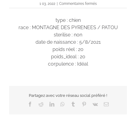
sur
1 03, 2022
|
Commentaires fermés
Sirius
type : chien
race : MONTAGNE DES PYRENEES / PATOU
sterilise : non
date de naissance : 5/8/2021
poids réel : 20
poids_ideal : 20
corpulence : Idéal
Partagez avec votre réseau social préféré !
Facebook
Reddit
LinkedIn
WhatsApp
Tumblr
Pinterest
Vk
Email