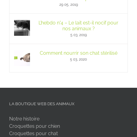
29 05, 2019
L’hebdo n°4 – Le lait est-il nocif pour
nos animaux ?
5 03, 2019
Comment nourrir son chat stérilisé
5 03, 2020
LA BOUTIQUE WEB DES ANIMAUX
Notre histoire
Croquettes pour chien
Croquettes pour chat