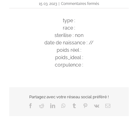
sur
15 03, 2023
|
Commentaires fermés
Taïko
type :
race :
sterilise : non
date de naissance : //
poids réel :
poids_ideal :
corpulence :
Partagez avec votre réseau social préféré !
Facebook
Reddit
LinkedIn
WhatsApp
Tumblr
Pinterest
Vk
Email