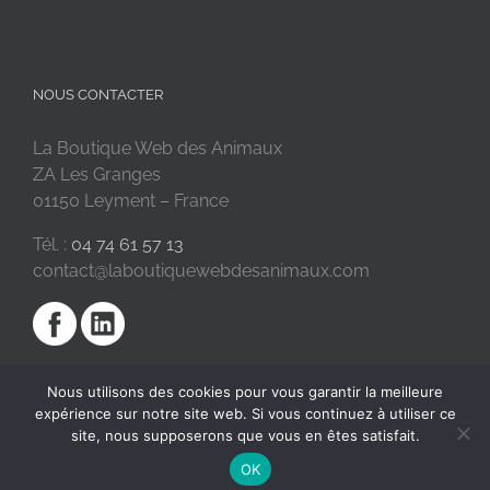
NOUS CONTACTER
La Boutique Web des Animaux
ZA Les Granges
01150 Leyment – France
Tél. :
04 74 61 57 13
contact@laboutiquewebdesanimaux.com
Nous utilisons des cookies pour vous garantir la meilleure
expérience sur notre site web. Si vous continuez à utiliser ce
site, nous supposerons que vous en êtes satisfait.
OK
2018 © La Boutique Web des Animaux | Réalisé par
SC Digital