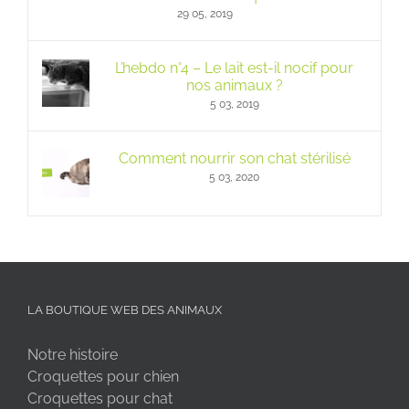
29 05, 2019
L’hebdo n°4 – Le lait est-il nocif pour
nos animaux ?
5 03, 2019
Comment nourrir son chat stérilisé
5 03, 2020
LA BOUTIQUE WEB DES ANIMAUX
Notre histoire
Croquettes pour chien
Croquettes pour chat