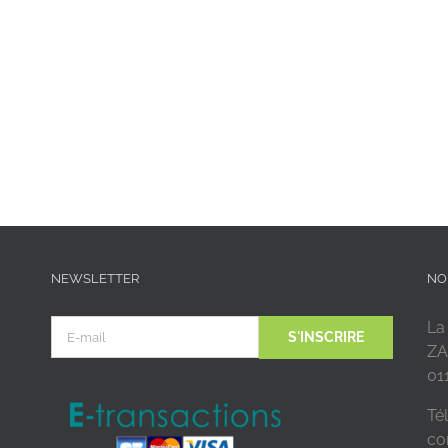
NEWSLETTER
NO
La
ZA
01
Tél
co