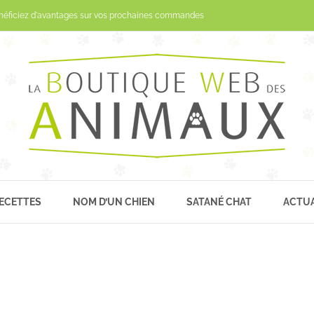
Passer
néficiez d'avantages sur vos prochaines commandes
au
contenu
ECETTES
NOM D’UN CHIEN
SATANÉ CHAT
ACTUA