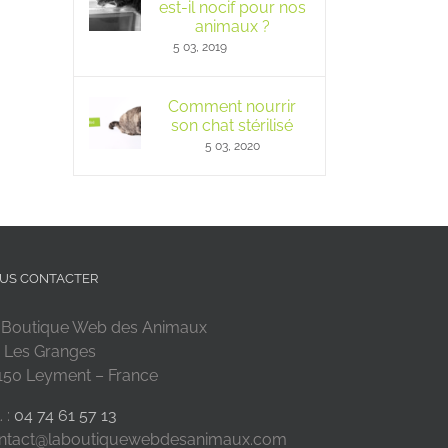
est-il nocif pour nos
animaux ?
5 03, 2019
Comment nourrir
son chat stérilisé
5 03, 2020
US CONTACTER
 Boutique Web des Animaux
 Les Granges
150 Leyment – France
. :
04 74 61 57 13
ntact@laboutiquewebdesanimaux.com