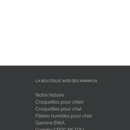
LA BOUTIQUE WEB DES ANIMAUX
Notre histoire
Croquettes pour chien
Croquettes pour chat
Pâtées humides pour chat
Gamme BWA
Gamme CROC MI TOU