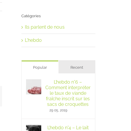
Catégories
Ils parlent de nous
L'hebdo
Popular
Recent
L’hebdo n°6 –
Comment interpréter
le taux de viande
mail
fraîche inscrit sur les
sacs de croquettes
29 05, 2019
L’hebdo n°4 – Le lait