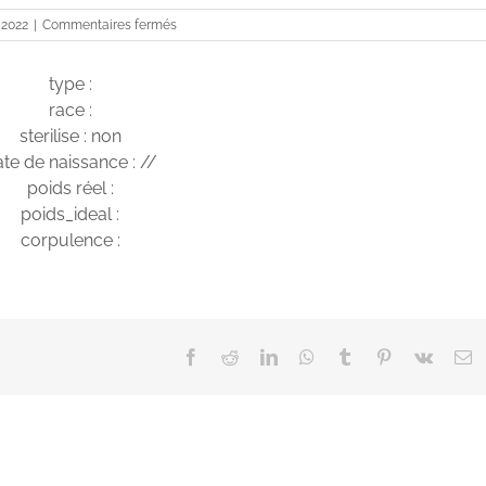
sur
 2022
|
Commentaires fermés
TEDDY
type :
race :
sterilise : non
te de naissance : //
poids réel :
poids_ideal :
corpulence :
Facebook
Reddit
LinkedIn
WhatsApp
Tumblr
Pinterest
Vk
E