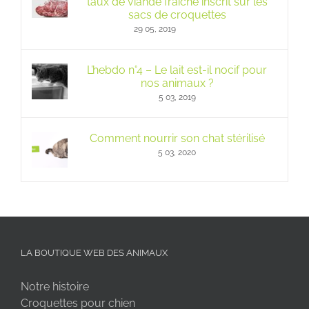
taux de viande fraîche inscrit sur les
sacs de croquettes
29 05, 2019
L’hebdo n°4 – Le lait est-il nocif pour
nos animaux ?
5 03, 2019
Comment nourrir son chat stérilisé
5 03, 2020
LA BOUTIQUE WEB DES ANIMAUX
Notre histoire
Croquettes pour chien