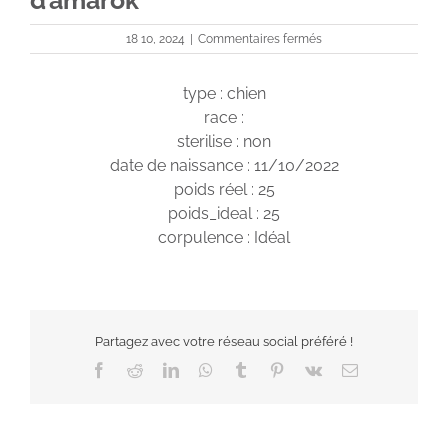
d’amarok
sur
18 10, 2024
|
Commentaires fermés
Terlurys
Valkaria
type : chien
des
loups
race :
d’amarok
sterilise : non
date de naissance : 11/10/2022
poids réel : 25
poids_ideal : 25
corpulence : Idéal
Partagez avec votre réseau social préféré !
Facebook
Reddit
LinkedIn
WhatsApp
Tumblr
Pinterest
Vk
Email