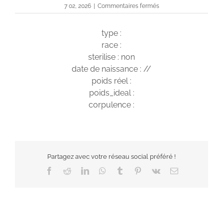
sur
7 02, 2026
|
Commentaires fermés
THOR
type :
race :
sterilise : non
date de naissance : //
poids réel :
poids_ideal :
corpulence :
Partagez avec votre réseau social préféré !
Facebook
Reddit
LinkedIn
WhatsApp
Tumblr
Pinterest
Vk
Email