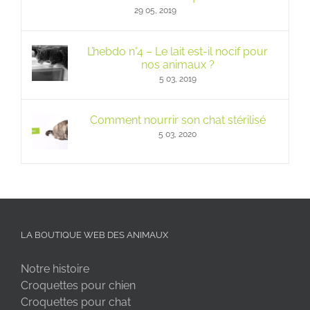
29 05, 2019
L’hebdo n°4 – Le lait est-il nocif pour
nos animaux ?
5 03, 2019
Comment nourrir son chat stérilisé
5 03, 2020
LA BOUTIQUE WEB DES ANIMAUX
Notre histoire
Croquettes pour chien
Croquettes pour chat