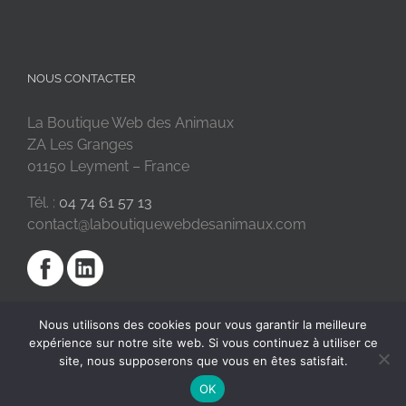
NOUS CONTACTER
La Boutique Web des Animaux
ZA Les Granges
01150 Leyment – France
Tél. :
04 74 61 57 13
contact@laboutiquewebdesanimaux.com
Nous utilisons des cookies pour vous garantir la meilleure
expérience sur notre site web. Si vous continuez à utiliser ce
site, nous supposerons que vous en êtes satisfait.
OK
2018 © La Boutique Web des Animaux | Réalisé par
SC Digital