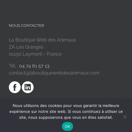
NOUS CONTACTER
La Boutique Web des Animaux
ZA Les Granges
01150 Leyment – France
Tél. :
04 74 61 57 13
contact@laboutiquewebdesanimaux.com
Nous utilisons des cookies pour vous garantir la meilleure
expérience sur notre site web. Si vous continuez à utiliser ce
site, nous supposerons que vous en êtes satisfait.
OK
2018 © La Boutique Web des Animaux | Réalisé par
SC Digital