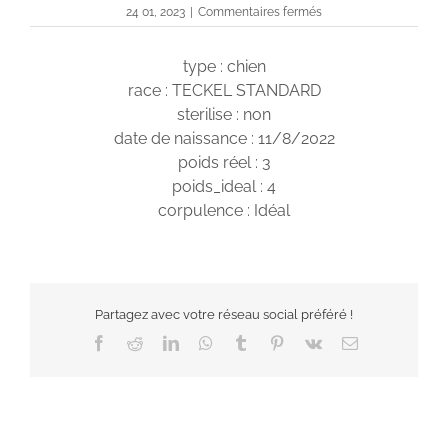
sur
24 01, 2023
|
Commentaires fermés
Timy
type : chien
race : TECKEL STANDARD
sterilise : non
date de naissance : 11/8/2022
poids réel : 3
poids_ideal : 4
corpulence : Idéal
Partagez avec votre réseau social préféré !
Facebook
Reddit
LinkedIn
WhatsApp
Tumblr
Pinterest
Vk
Email