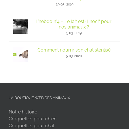
29 05, 2019
L’hebdo n°4 – Le lait est-il nocif pour
nos animaux ?
5 03, 2019
Comment nourrir son chat stérilisé
5 03, 2020
LA BOUTIQUE WEB DES ANIMAUX
Notre histoire
Croquettes pour chien
Croquettes pour chat