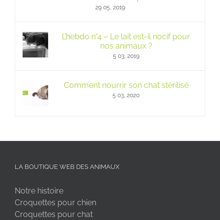
29 05, 2019
L’hebdo n°4 – Le lait est-il nocif pour
nos animaux ?
5 03, 2019
Comment nourrir son chat stérilisé
5 03, 2020
LA BOUTIQUE WEB DES ANIMAUX
Notre histoire
Croquettes pour chien
Croquettes pour chat