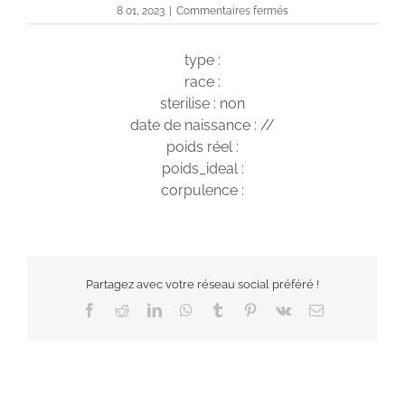
sur
8 01, 2023
|
Commentaires fermés
Tokyo
type :
race :
sterilise : non
date de naissance : //
poids réel :
poids_ideal :
corpulence :
Partagez avec votre réseau social préféré !
Facebook
Reddit
LinkedIn
WhatsApp
Tumblr
Pinterest
Vk
Email