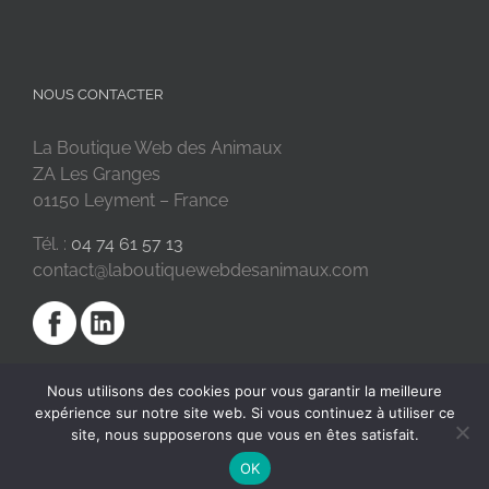
NOUS CONTACTER
La Boutique Web des Animaux
ZA Les Granges
01150 Leyment – France
Tél. :
04 74 61 57 13
contact@laboutiquewebdesanimaux.com
Nous utilisons des cookies pour vous garantir la meilleure
expérience sur notre site web. Si vous continuez à utiliser ce
site, nous supposerons que vous en êtes satisfait.
OK
2018 © La Boutique Web des Animaux | Réalisé par
SC Digital