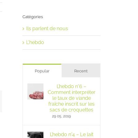
Catégories
Ils parlent de nous
L'hebdo
Popular
Recent
L’hebdo n°6 –
Comment interpréter
le taux de viande
mail
fraîche inscrit sur les
sacs de croquettes
29 05, 2019
L’hebdo n°4 – Le lait