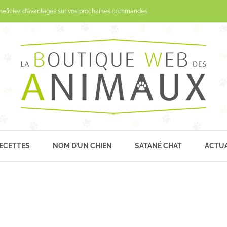
Passer
néficiez d'avantages sur vos prochaines commandes
au
contenu
ECETTES
NOM D’UN CHIEN
SATANÉ CHAT
ACTUA