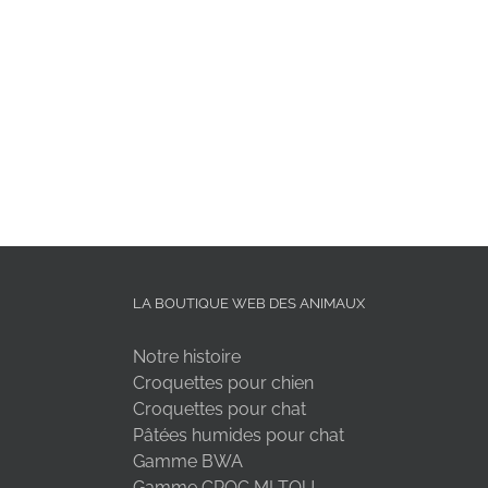
LA BOUTIQUE WEB DES ANIMAUX
Notre histoire
Croquettes pour chien
Croquettes pour chat
Pâtées humides pour chat
Gamme BWA
Gamme CROC MI TOU