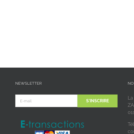
NEWSLETTER
NO
La
ZA
01
Tél
co