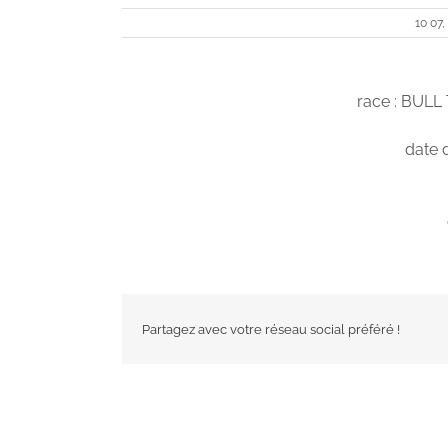
10 07,
race : BUL
date 
Partagez avec votre réseau social préféré !