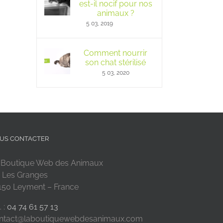
est-il nocif pour nos
animaux ?
5 03, 2019
Comment nourrir
son chat stérilisé
5 03, 2020
US CONTACTER
 Boutique Web des Animaux
 Les Granges
150 Leyment – France
. :
04 74 61 57 13
ntact@laboutiquewebdesanimaux.com