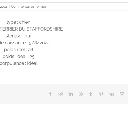
sur
 2024
|
Commentaires fermés
Tyna
type : chien
L TERRIER DU STAFFORDSHIRE
sterilise : oui
de naissance : 5/8/2022
poids réel : 26
poids_ideal : 25
corpulence : Idéal
Facebook
Reddit
LinkedIn
WhatsApp
Tumblr
Pinterest
Vk
E