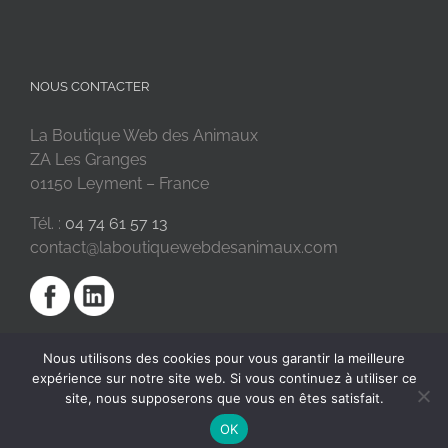
NOUS CONTACTER
La Boutique Web des Animaux
ZA Les Granges
01150 Leyment – France
Tél. :
04 74 61 57 13
contact@laboutiquewebdesanimaux.com
Nous utilisons des cookies pour vous garantir la meilleure
expérience sur notre site web. Si vous continuez à utiliser ce
site, nous supposerons que vous en êtes satisfait.
OK
2018 © La Boutique Web des Animaux | Réalisé par
SC Digital