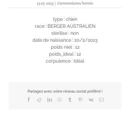
sur
13 07, 2023
|
Commentaires fermés
USKO
type : chien
race : BERGER AUSTRALIEN
sterilise : non
date de naissance : 20/2/2023
poids réel : 12
poids_ideal : 12
corpulence : Idéal
Partagez avec votre réseau social préféré !
Facebook
Reddit
LinkedIn
WhatsApp
Tumblr
Pinterest
Vk
Email