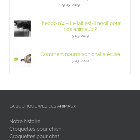
29 05, 2019
L’hebdo n°4 – Le lait est-il nocif pour
nos animaux ?
5 03, 2019
Comment nourrir son chat stérilisé
5 03, 2020
LA BOUTIQUE WEB DES ANIMAUX
Notre histoire
Croquettes pour chien
Croquettes pour chat