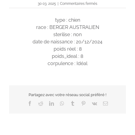
sur
30 03, 2025
|
Commentaires fermés
Vaïana
type : chien
race : BERGER AUSTRALIEN
sterilise : non
date de naissance : 20/12/2024
poids réel : 8
poids_ideal : 8
corpulence : Idéal
Partagez avec votre réseau social préféré !
Facebook
Reddit
LinkedIn
WhatsApp
Tumblr
Pinterest
Vk
Email