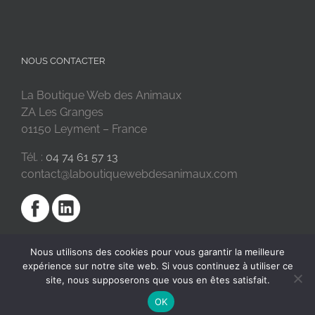
NOUS CONTACTER
La Boutique Web des Animaux
ZA Les Granges
01150 Leyment – France
Tél. :
04 74 61 57 13
contact@laboutiquewebdesanimaux.com
Nous utilisons des cookies pour vous garantir la meilleure
expérience sur notre site web. Si vous continuez à utiliser ce
site, nous supposerons que vous en êtes satisfait.
OK
2018 © La Boutique Web des Animaux | Réalisé par
SC Digital