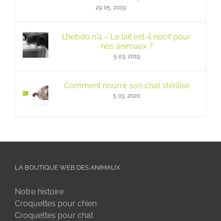
29 05, 2019
L’hebdo n°4 – Le lait est-il nocif pour
nos animaux ?
5 03, 2019
Comment nourrir son chat stérilisé
5 03, 2020
LA BOUTIQUE WEB DES ANIMAUX
Notre histoire
Croquettes pour chien
Croquettes pour chat