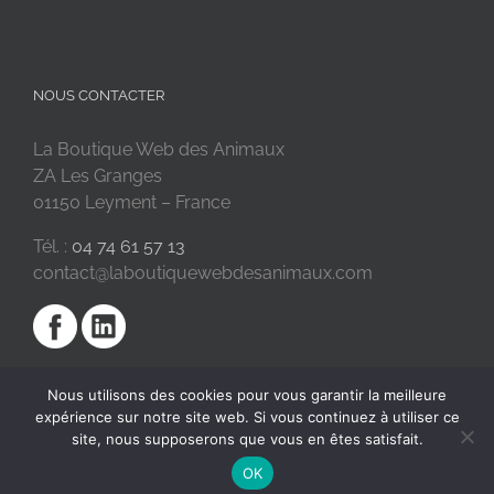
NOUS CONTACTER
La Boutique Web des Animaux
ZA Les Granges
01150 Leyment – France
Tél. :
04 74 61 57 13
contact@laboutiquewebdesanimaux.com
Nous utilisons des cookies pour vous garantir la meilleure
expérience sur notre site web. Si vous continuez à utiliser ce
site, nous supposerons que vous en êtes satisfait.
OK
2018 © La Boutique Web des Animaux | Réalisé par
SC Digital