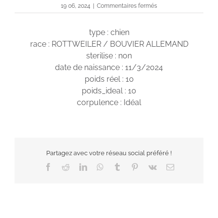
sur
19 06, 2024
|
Commentaires fermés
Wendy
type : chien
race : ROTTWEILER / BOUVIER ALLEMAND
sterilise : non
date de naissance : 11/3/2024
poids réel : 10
poids_ideal : 10
corpulence : Idéal
Partagez avec votre réseau social préféré !
Facebook
Reddit
LinkedIn
WhatsApp
Tumblr
Pinterest
Vk
Email