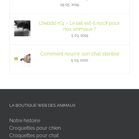
29 05, 2019
L’hebdo n°4 – Le lait est-il nocif pour
nos animaux ?
5 03, 2019
Comment nourrir son chat stérilisé
5 03, 2020
LA BOUTIQUE WEB DES ANIMAUX
Notre histoire
Croquettes pour chien
Croquettes pour chat