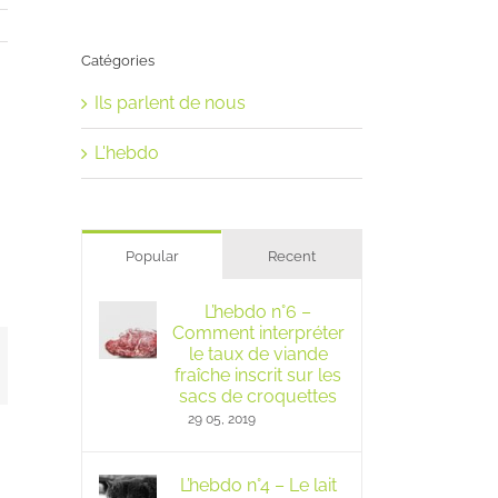
Catégories
Ils parlent de nous
L'hebdo
Popular
Recent
L’hebdo n°6 –
Comment interpréter
le taux de viande
mail
fraîche inscrit sur les
sacs de croquettes
29 05, 2019
L’hebdo n°4 – Le lait