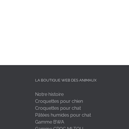
LA BOUTIQUE WEB DES ANIMAUX
Notre histoire
Croquettes pour chien
Croquettes pour chat
Pâtées humides pour chat
Gamme BWA
Gamme CROC MI TOU