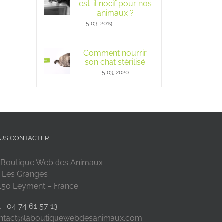
est-il nocif pour nos
animaux ?
5 03, 2019
Comment nourrir
son chat stérilisé
5 03, 2020
US CONTACTER
 Boutique Web des Animaux
 Les Granges
150 Leyment – France
. :
04 74 61 57 13
ntact@laboutiquewebdesanimaux.com