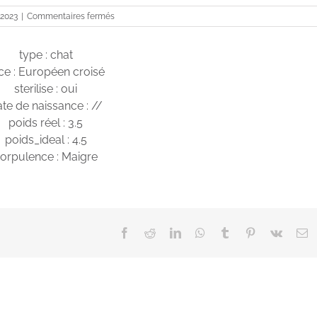
sur
 2023
|
Commentaires fermés
Yumé
type : chat
ce : Européen croisé
sterilise : oui
te de naissance : //
poids réel : 3.5
poids_ideal : 4.5
orpulence : Maigre
Facebook
Reddit
LinkedIn
WhatsApp
Tumblr
Pinterest
Vk
E