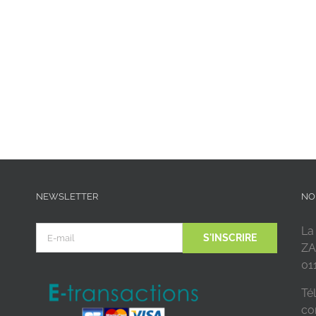
NEWSLETTER
NO
La
ZA
01
Tél
co