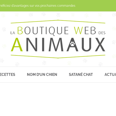
Passer
néficiez d'avantages sur vos prochaines commandes
au
contenu
ECETTES
NOM D’UN CHIEN
SATANÉ CHAT
ACTUA