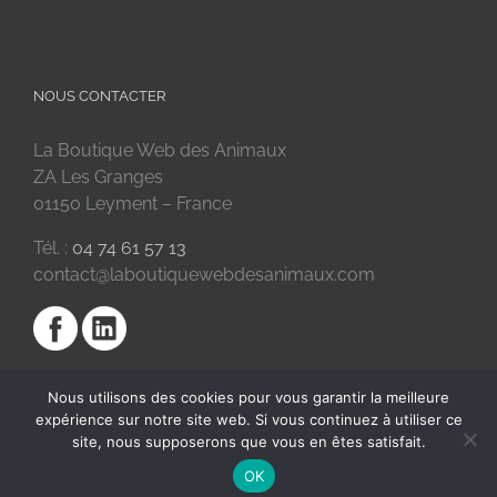
NOUS CONTACTER
La Boutique Web des Animaux
ZA Les Granges
01150 Leyment – France
Tél. :
04 74 61 57 13
contact@laboutiquewebdesanimaux.com
Nous utilisons des cookies pour vous garantir la meilleure
expérience sur notre site web. Si vous continuez à utiliser ce
site, nous supposerons que vous en êtes satisfait.
OK
2018 © La Boutique Web des Animaux | Réalisé par
SC Digital