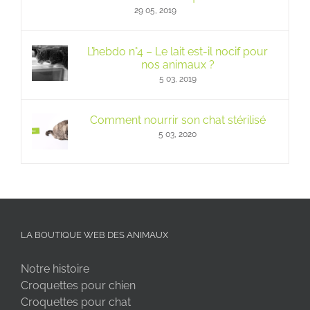
29 05, 2019
L’hebdo n°4 – Le lait est-il nocif pour
nos animaux ?
5 03, 2019
Comment nourrir son chat stérilisé
5 03, 2020
LA BOUTIQUE WEB DES ANIMAUX
Notre histoire
Croquettes pour chien
Croquettes pour chat