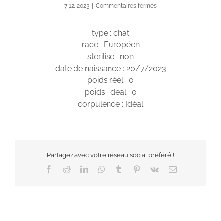
sur
7 12, 2023
|
Commentaires fermés
Zelda
type : chat
race : Européen
sterilise : non
date de naissance : 20/7/2023
poids réel : 0
poids_ideal : 0
corpulence : Idéal
Partagez avec votre réseau social préféré !
Facebook
Reddit
LinkedIn
WhatsApp
Tumblr
Pinterest
Vk
Email