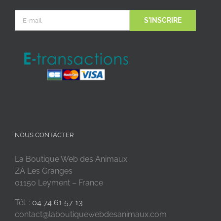
NOUS CONTACTER
La Boutique Web des Animaux
ZA Les Granges
01150 Leyment – France
Tél. :
04 74 61 57 13
contact@laboutiquewebdesanimaux.com