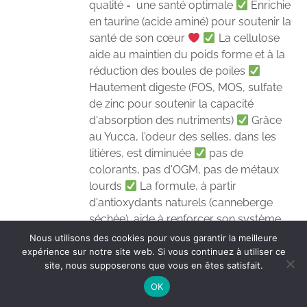
qualité = une santé optimale
Enrichie
en taurine (acide aminé) pour soutenir la
santé de son cœur
La cellulose
aide au maintien du poids forme et à la
réduction des boules de poiles
Hautement digeste (FOS, MOS, sulfate
de zinc pour soutenir la capacité
d'absorption des nutriments)
Grâce
au Yucca, l'odeur des selles, dans les
litières, est diminuée
pas de
colorants, pas d'OGM, pas de métaux
lourds
La formule, à partir
d'antioxydants naturels (canneberge
séchée), aide à renforcer son système
immunitaire.
Santé des voies
Nous utilisons des cookies pour vous garantir la meilleure
urinaires
- pH moyen : 6.53 (Valeur
expérience sur notre site web. Si vous continuez à utiliser ce
site, nous supposerons que vous en êtes satisfait.
de Référence : 6.0 à 6.6) La bi-nutrition
est vivement recommandée :
OK
l'hydratation apportée par les pâtées