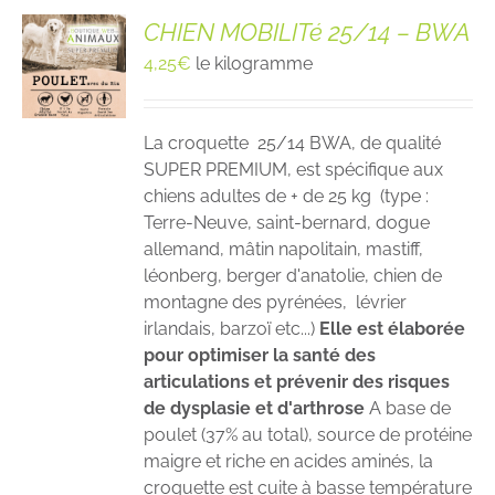
CHIEN MOBILITé 25/14 – BWA
4,25
€
le kilogramme
La croquette 25/14 BWA, de qualité
SUPER PREMIUM, est spécifique aux
chiens adultes de + de 25 kg (type :
Terre-Neuve, saint-bernard, dogue
allemand, mâtin napolitain, mastiff,
léonberg, berger d'anatolie, chien de
montagne des pyrénées, lévrier
irlandais, barzoï etc...)
Elle est élaborée
pour optimiser la santé des
articulations et prévenir des risques
de dysplasie et d'arthrose
A base de
poulet (37% au total), source de protéine
maigre et riche en acides aminés, la
croquette est cuite à basse température